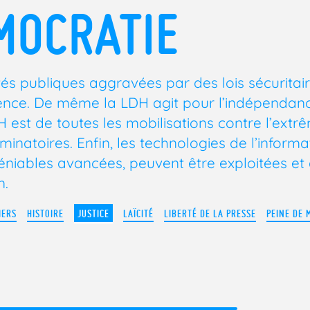
MOCRATIE
tés publiques aggravées par des lois sécuritair
lence. De même la LDH agit pour l’indépendance
est de toutes les mobilisations contre l’extr
minatoires. Enfin, les technologies de l’informa
déniables avancées, peuvent être exploitées et
n.
IERS
HISTOIRE
JUSTICE
LAÏCITÉ
LIBERTÉ DE LA PRESSE
PEINE DE 