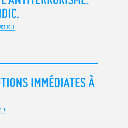
DIC.
EZ ICI !
TIONS IMMÉDIATES À
I !