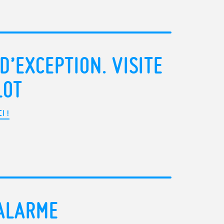
D’EXCEPTION. VISITE
LOT
I !
’ALARME