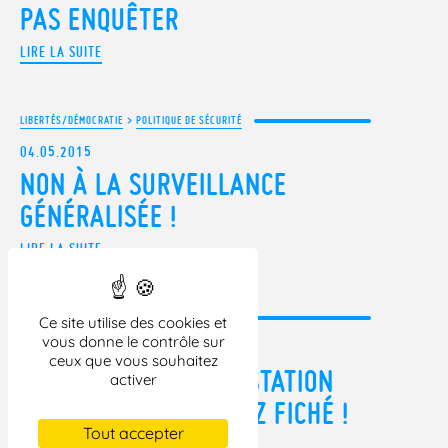
PAS ENQUÊTER
LIRE LA SUITE
LIBERTÉS/DÉMOCRATIE
>
POLITIQUE DE SÉCURITÉ
04.05.2015
NON À LA SURVEILLANCE
GÉNÉRALISÉE !
LIRE LA SUITE
LIBERTÉS/DÉMOCRATIE
>
FICHIERS
Ce site utilise des cookies et
vous donne le contrôle sur
29.04.2015
ceux que vous souhaitez
ALLEZ À UNE MANIFESTATION
activer
SPORTIVE, VOUS SEREZ FICHÉ !
Tout accepter
LIRE LA SUITE