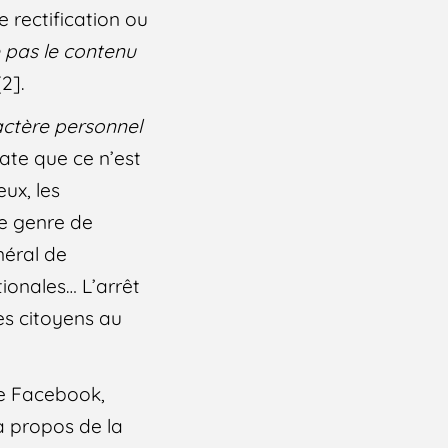
e rectification ou
 pas le contenu
2].
actère personnel
ate que ce n’est
ux, les
me genre de
néral de
tionales… L’arrêt
es citoyens au
re Facebook,
à propos de la