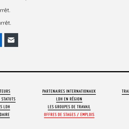
rêt.
rrêt.
odon
LinkedIn
E-mail
ATEURS
PARTENAIRES INTERNATIONAUX
TRA
 STATUTS
LDH EN RÉGION
OS LDH
LES GROUPES DE TRAVAIL
DAIRE
OFFRES DE STAGES / EMPLOIS