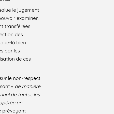
salue le jugement
 pouvoir examiner,
nt transférées
ection des
sque-là bien
s par les
isation de ces
sur le non-respect
isant «
de manière
nnel de toutes les
 opérée en
ne prévoyant