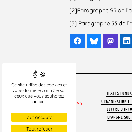
[2]Paragraphe 95 de l’ar
[3] Paragraphe 33 de l’a
Facebook
Bluesky
Mast
Ce site utilise des cookies et
vous donne le contrôle sur
TEXTES FOND
ceux que vous souhaitez
ORGANISATION ET
activer
LETTRE D'INF
CONTACTER LA LDH
Tout accepter
ÉPARGNE SOLI
REVUE DE PRESSE
ARCHIVES
Tout refuser