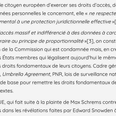
le citoyen européen d’exercer ses droits d’accès, d
ées personnelles le concernant, elle «
ne respecte
mental à une protection juridictionnelle effective
»[
l’accès massif et indifférencié à des données à car
aire au principe de proportionnalité
»[3], on const
n de la Commission qui est condamnée mais, en cre
s États membres qui légalisent aujourd’hui le mê
 droits fondamentaux de leurs citoyens. Cadre gé
,
Umbrella Agreement
, PNR, lois de surveillance na
r de base pour remettre les droits fondamentaux d
extes.
UE, qui fait suite à la plainte de Max Schrems cont
es dans les révélations faites par Edward Snowden 