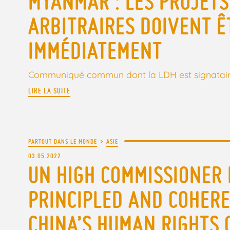
MYANMAR : LES PROJETS
ARBITRAIRES DOIVENT Ê
IMMÉDIATEMENT
Communiqué commun dont la LDH est signatai
LIRE LA SUITE
PARTOUT DANS LE MONDE
>
ASIE
03.05.2022
UN HIGH COMMISSIONER
PRINCIPLED AND COHER
CHINA’S HUMAN RIGHTS C