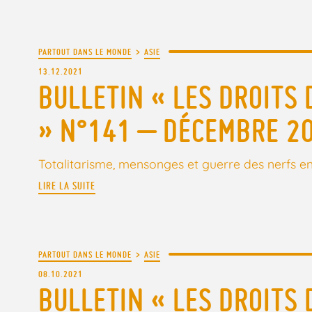
PARTOUT DANS LE MONDE
>
ASIE
13.12.2021
BULLETIN « LES DROITS 
» N°141 – DÉCEMBRE 2
Totalitarisme, mensonges et guerre des nerfs en
LIRE LA SUITE
PARTOUT DANS LE MONDE
>
ASIE
08.10.2021
BULLETIN « LES DROITS 