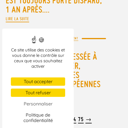
EST TOUJOURS PORTÉ DISPARU,
1 AN APRÈS….
LIRE LA SUITE
PARTOUT DANS LE MONDE
>
MAGHREB - MOYEN-ORIENT
02.02.2009
Ce site utilise des cookies et
LETTRE OUVERTE ADRESSÉE À
vous donne le contrôle sur
ceux que vous souhaitez
M. BERNARD KOUCHNER,
activer
MINISTRE DES AFFAIRES
Tout accepter
ÉTRANGÈRES ET EUROPÉENNES
Tout refuser
LIRE LA SUITE
Personnaliser
Politique de
…
72
←
1
2
3
69
70
71
73
74
75
→
confidentialité