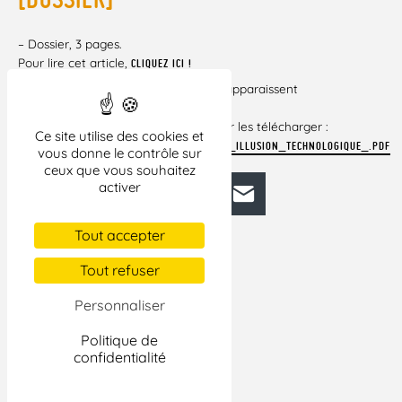
– Dossier, 3 pages.
Pour lire cet article,
CLIQUEZ ICI !
Si certains liens vers des documents apparaissent
brisés dans cet
article, veuillez cliquer ci-dessous pour les télécharger :
Ce site utilise des cookies et
H_L142_DOSSIER_5._LES_OEILLERES_DE_L_ILLUSION_TECHNOLOGIQUE_.PDF
vous donne le contrôle sur
ceux que vous souhaitez
activer
Facebook
Bluesky
Mastodon
LinkedIn
E-mail
Tout accepter
Tout refuser
Personnaliser
Politique de
confidentialité