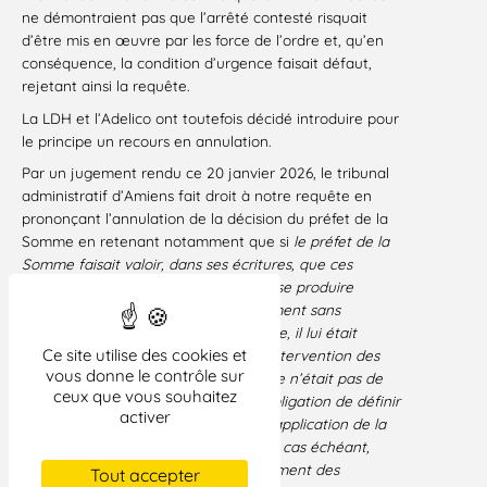
ne démontraient pas que l’arrêté contesté risquait
d’être mis en œuvre par les force de l’ordre et, qu’en
conséquence, la condition d’urgence faisait défaut,
rejetant ainsi la requête.
La LDH et l’Adelico ont toutefois décidé introduire pour
le principe un recours en annulation.
Par un jugement rendu ce 20 janvier 2026, le tribunal
administratif d’Amiens fait droit à notre requête en
prononçant l’annulation de la décision du préfet de la
Somme en retenant notamment que si
le préfet de la
Somme fai
sait
valoir, dans ses écritures, que ces
manifestations étant susceptibles de se produire
n’importe où et à n’importe quel moment sans
déclaration en préfecture ou en mairie, il lui était
Ce site utilise des cookies et
impossible de circonscrire la zone d’intervention des
vous donne le contrôle sur
aéronefs. Toutefois, cette circonstance n’était pas de
ceux que vous souhaitez
nature à exonérer le préfet de son obligation de définir
activer
dans son autorisation le périmètre d’application de la
mesure de surveillance prononcée, le cas échéant,
assorti de conditions liées au déroulement des
Tout accepter