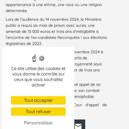
appartenance à une ethnie, une race ou une religion
déterminée.
Lors de l’audience du 14 novembre 2024, le Ministère
public a requis six mois de prison avec sursis, une
amende de 15 000 euros et trois ans d’inéligibilité à
l’encontre de l’ex-candidate Reconquête ! aux élections
législatives de 2022.
L’intéressée a été condamnée le 21 novembre 2024 à
quatre mois de prison avec sursis, assortis de
l’obligation d’effectuer un stage de citoyenneté sous
Ce site utilise des cookies et
peine d’une amende de 2 000 euros, et de trois ans
vous donne le contrôle sur
d’inéligibilité.
ceux que vous souhaitez
Florence Medina a d’ores et déjà relevé appel de sa
activer
condamnation. La LDH poursuivra donc son combat
dans ce dossier pour lutter contre la xénophobie.
Tout accepter
L’audience aura lieu devant la Cour d’appel de
Montpellier le 1er juin 2026.
Tout refuser
Personnaliser
Facebook
Bluesky
Mastodon
LinkedIn
E-mail