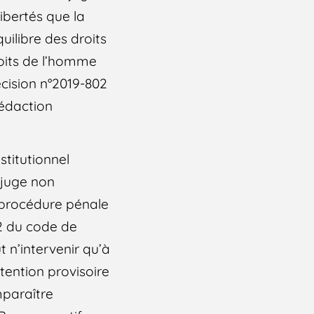
libertés que la
uilibre des droits
droits de l’homme
écision n°2019-802
rédaction
stitutionnel
 juge non
e procédure pénale
-2 du code de
 n’intervenir qu’à
tention provisoire
mparaître