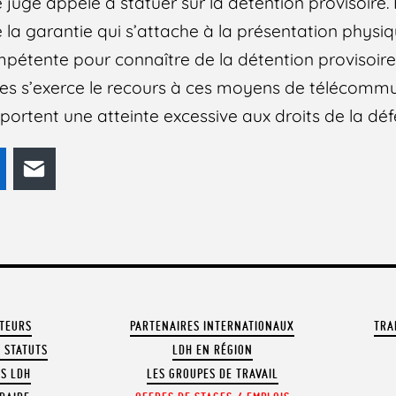
juge appelé à statuer sur la détention provisoire. 
la garantie qui s’attache à la présentation physiq
mpétente pour connaître de la détention provisoire 
les s’exerce le recours à ces moyens de télécommun
portent une atteinte excessive aux droits de la déf
odon
LinkedIn
E-mail
ATEURS
PARTENAIRES INTERNATIONAUX
TRA
 STATUTS
LDH EN RÉGION
OS LDH
LES GROUPES DE TRAVAIL