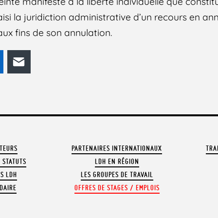
einte manifeste à la liberté individuelle que constit
isi la juridiction administrative d’un recours en an
aux fins de son annulation.
odon
LinkedIn
E-mail
ATEURS
PARTENAIRES INTERNATIONAUX
TRA
 STATUTS
LDH EN RÉGION
OS LDH
LES GROUPES DE TRAVAIL
DAIRE
OFFRES DE STAGES / EMPLOIS