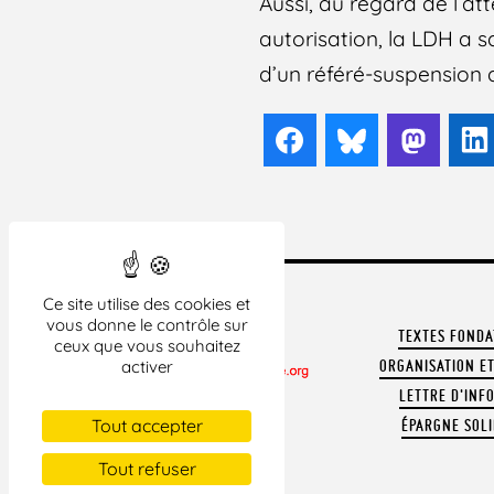
Aussi, au regard de l’att
autorisation, la LDH a sa
d’un référé-suspension 
Facebook
Bluesky
Mast
Ce site utilise des cookies et
vous donne le contrôle sur
TEXTES FOND
ceux que vous souhaitez
ORGANISATION ET
activer
LETTRE D'INF
CONTACTER LA LDH
Tout accepter
ÉPARGNE SOLI
REVUE DE PRESSE
ARCHIVES
Tout refuser