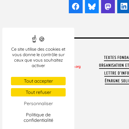
Facebook
Bluesky
Mast
Ce site utilise des cookies et
vous donne le contrôle sur
TEXTES FOND
ceux que vous souhaitez
ORGANISATION ET
activer
LETTRE D'INF
CONTACTER LA LDH
Tout accepter
ÉPARGNE SOLI
REVUE DE PRESSE
ARCHIVES
Tout refuser
MENTIONS LÉGALES
Personnaliser
Politique de
confidentialité