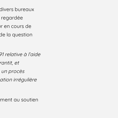
e divers bureaux
té regardée
ur en cours de
 de la question
91 relative à l’aide
antit, et
à un procès
ation irrégulière
rement au soutien