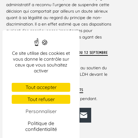
administratif a reconnu l’urgence de suspendre cette
décision qui comportait par ailleurs un doute sérieux
quant à sa légalité au regard du principe de non-
discrimination. Il a en effet estimé que ces dispositions
avaient des conséquences importantes pour
l’organisation et le budget des familles ayant des
enfants scolarisés.
VOIR ORDONNANCE DE RÉFÉRÉ-SUSPENSION DU 12 SEPTEMBRE
Ce site utilise des cookies et
vous donne le contrôle sur
2018
ceux que vous souhaitez
Le Défenseur des droits est intervenu au soutien du
activer
recours en annulation introduit par la LDH devant le
tribunal administratif de Montreuil
Tout accepter
VOIR OBSERVATIONS DU DÉFENSEUR DES DROITS
Le recours en annulation est toujours pendant.
Tout refuser
Personnaliser
Facebook
Bluesky
Mastodon
LinkedIn
E-mail
Politique de
confidentialité