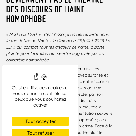
DES DISCOURS DE HAINE
HOMOPHOBE
« Mort aux LGBT » : c’est l’inscription découverte dans
la rue Joffre de Nantes le dimanche 25 juillet 2023. La
LDH, qui combat tous les discours de haine, a porté
plainte pour incitation au meurtre aggravée par un
caractère homophobe.
Sur la chaussée d’une rue passante nantaise, les
passantes et passants ont découvert avec surprise et
effroi que certaines personnes souhaitaient encore la
Ce site utilise des cookies et
mort des personnes LGBT. L’inscription «
mort aux
vous donne le contrôle sur
LGBT
», s’analyse en une incitation directe, par son
ceux que vous souhaitez
esprit et par ses termes, à commettre des faits
activer
matériellement déterminés, à savoir un meurtre à
raison du sexe des victimes, de leur orientation sexuelle
ou de leur identité de genre vraie ou supposée ; ces
Tout accepter
faits étant eux-mêmes constitutifs d’un crime. Face à la
gravité des faits, la LDH a décidé de porter plainte.
Tout refuser