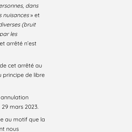
ersonnes, dans
es nuisances
» et
iverses (bruit
par les
et arrêté n’est
 de cet arrêté au
u principe de libre
n annulation
e 29 mars 2023.
te au motif que la
ont nous