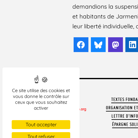
demandions la suspensi
et habitants de Jarmeni
leur liberté individuelle
Facebook
Bluesky
Mast
Ce site utilise des cookies et
vous donne le contrôle sur
TEXTES FOND
ceux que vous souhaitez
activer
ORGANISATION ET
LETTRE D'INF
CONTACTER LA LDH
Tout accepter
ÉPARGNE SOLI
REVUE DE PRESSE
ARCHIVES
Tout refuser