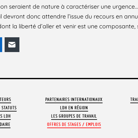
on seraient de nature à caractériser une urgence…
l devront donc attendre l’issue du recours en ann
, dont la liberté d’aller et venir est une composante,
odon
LinkedIn
E-mail
ATEURS
PARTENAIRES INTERNATIONAUX
TRA
 STATUTS
LDH EN RÉGION
OS LDH
LES GROUPES DE TRAVAIL
DAIRE
OFFRES DE STAGES / EMPLOIS