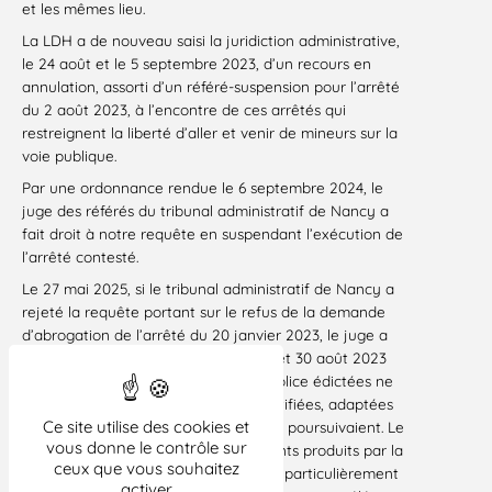
et les mêmes lieu.
La LDH a de nouveau saisi la juridiction administrative,
le 24 août et le 5 septembre 2023, d’un recours en
annulation, assorti d’un référé-suspension pour l’arrêté
du 2 août 2023, à l’encontre de ces arrêtés qui
restreignent la liberté d’aller et venir de mineurs sur la
voie publique.
Par une ordonnance rendue le 6 septembre 2024, le
juge des référés du tribunal administratif de Nancy a
fait droit à notre requête en suspendant l’exécution de
l’arrêté contesté.
Le 27 mai 2025, si le tribunal administratif de Nancy a
rejeté la requête portant sur le refus de la demande
d’abrogation de l’arrêté du 20 janvier 2023, le juge a
en revanche annulé les arrêtés du 2 et 30 août 2023
en considérant que les mesures de police édictées ne
pouvaient être regardées comme justifiées, adaptées
Ce site utilise des cookies et
et proportionnées à la finalité qu’elles poursuivaient. Le
vous donne le contrôle sur
juge a retenu en effet que les éléments produits par la
ceux que vous souhaitez
mairie ne présentaient pas un niveau particulièrement
activer