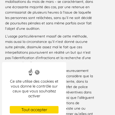
mobilisations du mois de mars – se caractérisent, dans
une écrasante majorité des cas, par une retenue en
commissariat de plusieurs heures à l’issue de laquelle
les personnes sont relâchées, sans qu’il ne soit décidé
de poursuites pénales et sans même parfois avoir fait
l’objet d’une audition.
L’usage particulièrement massif de cette méthode,
mais aussi la circonstance qu’il n’est donné aucune
suite pénale, dissimule assez mal le fait que ces
interpellations poursuivent en réalité un but qui n’est
pas l’identification d’infractions et la recherche d’une
cessation de celles-ci.
Par une ordonnance du 24 mars, malheureusement
sans surprise, le tribunal administratif considère que la
Ce site utilise des cookies et
juridiction administrative est incompétente, dans la
vous donne le contrôle sur
mesure où il n’est pas établi que le préfet de police
ceux que vous souhaitez
aurait eu recours à des arrestations préventives dans
activer
sa politique de maintien de l’ordre, ainsi que l’allèguent
les requérants, et non à des interpellations de
personnes à l’encontre desquelles il existe une ou
Tout accepter
plusieurs raisons plausibles de soupçonner qu’elles ont