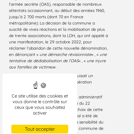
l’armée secrète (OAS), responsable de nombreux
attentats occasionnant, au début des années 1960,
jusqu’à 2 700 morts (dont 70 en France
métropolitaine). La décision de la commune a
suscité de vives réactions et la mobilisation de plus
de trente associations, dont la LDH, qui ont appelé à
une manifestation, le 29 octobre 2022, pour
réclamer l’abandon de cette nouvelle dénomination,
en dénonçant «
une démarche révisionniste
« , «
une
tentative de dédiabolisation de l’OAS
« , «
une injure
aux familles de victimes
« .
Le 23 novembre 2022, la LDH introduisait un
recours en annulation contre la délibération
adoptée.
Ce site utilise des cookies et
En date du 4 février 2025, le tribunal administratif
vous donne le contrôle sur
de Montpellier annule la délibération du 22
ceux que vous souhaitez
septembre 2022 en jugeant que le choix de cette
activer
dénomination par le Conseil municipal a été de
nature à heurter significativement la sensibilité du
public, y compris au-delà de la seule commune de
Tout accepter