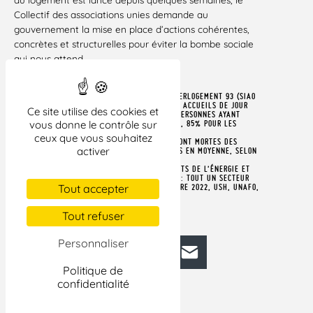
Collectif des associations unies demande au
gouvernement la mise en place d’actions cohérentes,
concrètes et structurelles pour éviter la bombe sociale
qui nous attend.
Paris le 14 décembre 2022
1. UNE ÉTUDE RÉALISÉE EN JUIN 2022 PAR INTERLOGEMENT 93 (SIAO
DE SEINE-SAINT-DENIS) AUPRÈS DE PLUSIEURS ACCUEILS DE JOUR
Ce site utilise des cookies et
EN SEINE-SAINT-DENIS RÉVÈLE QUE 70% DES PERSONNES AYANT
vous donne le contrôle sur
DORMI À LA RUE N’AVAIT PAS CONTACTÉ LE 115, 85% POUR LES
HOMMES SEULS.
ceux que vous souhaitez
2. AU MOINS 623 PERSONNES SANS DOMICILE SONT MORTES DES
activer
CONSÉQUENCES DE LA RUE EN 2021, À 48,5 ANS EN MOYENNE, SELON
LE COLLECTIF LES MORTS DE LA RUE.
3. COMMUNIQUÉ DE PRESSE, « HAUSSE DES COÛTS DE L’ÉNERGIE ET
LOGEMENT/HÉBERGEMENT DES PLUS MODESTES : TOUT UN SECTEUR
Tout accepter
DE LA SOLIDARITÉ EN FRAGILITÉ », 12 DÉCEMBRE 2022, USH, UNAFO,
UNAHJ, FAS.
Tout refuser
Personnaliser
Facebook
Bluesky
Mastodon
LinkedIn
E-mail
Politique de
confidentialité