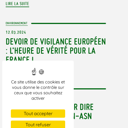
LIRE LA SUITE
ENVIRONNEMENT
12.03.2024
DEVOIR DE VIGILANCE EUROPÉEN
: L’HEURE DE VÉRITÉ POUR LA
FRANCE !
LIRE LA SUITE
Ce site utilise des cookies et
vous donne le contrôle sur
ENVIRONNEMENT
ceux que vous souhaitez
04.03.2024
activer
REJOIGNEZ-NOUS POUR DIRE
Tout accepter
NON À LA FUSION IRSN-ASN
Tout refuser
LIRE LA SUITE