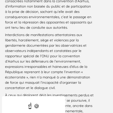
consacrées notamment dans la convention d’Aarhus,
d’information non biaisée du public et de participation
à la prise de décision, sachant qu’elle avait des
conséquences environnementales, c’est le passage en
force et la répression des opposantes et opposants qui
ont tenu lieu de conduite aux autorités.
Interdictions de manifestations attentatoires aux
libertés, harcèlement, siège et violences par la
gendarmerie documentées par les observatrices et
observateurs indépendants et constatées par le
rapporteur spécial de l’ONU pour la convention
d’Aarhus sur les défenseurs de l’environnement,
expressions irresponsables et haineuses d’élus de la
République reprenant à leur compte l’invention «
écoterroriste », rien n’a manqué à une démonstration
de force qui masquait l’incapacité d’organiser la
concertation et le dialogue civil.
À ceux qui déplorent déjà les investissements perdus et
s’activent encore pour que le chantier se poursuive, il
faut rappeler qu’une approche différente, ancrée dans
les principes de la démocratie environnementale,