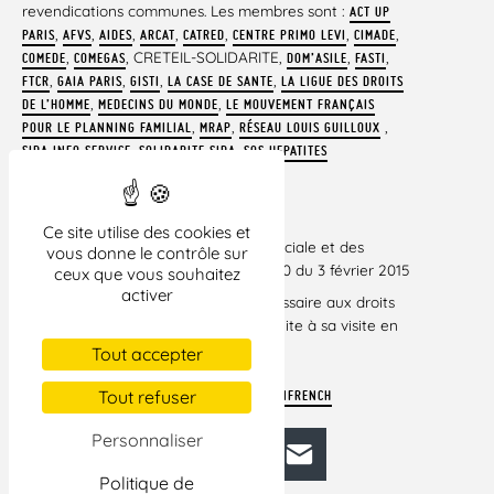
revendications communes. Les membres sont :
ACT UP
,
,
,
,
,
,
,
PARIS
AFVS
AIDES
ARCAT
CATRED
CENTRE PRIMO LEVI
CIMADE
,
, CRETEIL-SOLIDARITE,
,
,
COMEDE
COMEGAS
DOM’ASILE
FASTI
,
,
,
,
FTCR
GAIA PARIS
GISTI
LA CASE DE SANTE
LA LIGUE DES DROITS
,
,
DE L’HOMME
MEDECINS DU MONDE
LE MOUVEMENT FRANÇAIS
,
,
,
POUR LE PLANNING FAMILIAL
MRAP
RÉSEAU LOUIS GUILLOUX
,
,
SIDA INFO SERVICE
SOLIDARITE SIDA
SOS HEPATITES
TÉLÉCHARGER LE COMMUNIQUÉ.
Ce site utilise des cookies et
[1]article R251-1 du code de l’action sociale et des
vous donne le contrôle sur
familles, modifié par le décret 2015-120 du 3 février 2015
ceux que vous souhaitez
activer
[2]Rapport par Nils Muižnieks, Commissaire aux droits
de l’homme du Conseil de l’Europe, suite à sa visite en
France, du 22 au 26 septembre 2014
Tout accepter
HTTPS://WCD.COE.INT/VIEWDOC.JSP?
Tout refuser
REF=COMMDH%282015%291&LANGUAGE=LANFRENCH
Personnaliser
Facebook
Bluesky
Mastodon
LinkedIn
E-mail
Politique de