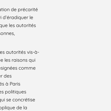
uation de précarité
vi d’éradiquer le
sque les autorités
sonnes,
es autorités vis-à-
e les raisons qui
 désignées comme
er des
s à Paris
s politiques
ui se concrétise
pplique de la