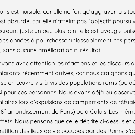
ons est nuisible, car elle ne fait qu’aggraver la sit
st absurde, car elle n’atteint pas l’objectif poursui
ecréant juste un peu plus loin ; elle est aveugle pui
 des années à pourchasser inlassablement ces per
, sans aucune amélioration ni résultat.
vons avec attention les réactions et les discours d
 migrants récemment arrivés, car nous craignons qu
 mise en œuvre vis-à-vis des populations roms (ou
ssi pour ces personnes. Nous avons déjà pu observ
laires lors d’expulsions de campements de réfugié
e
18
arrondissement de Paris) ou à Calais. Les même
fets. Nous pensons que celle décrite ci-dessus et q
pétition des lieux de vie occupés par des Roms, s’a