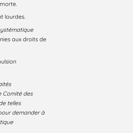
 morte.
t lourdes.
 systématique
nies aux droits de
pulsion
aités
le Comité des
de telles
x pour demander à
itique