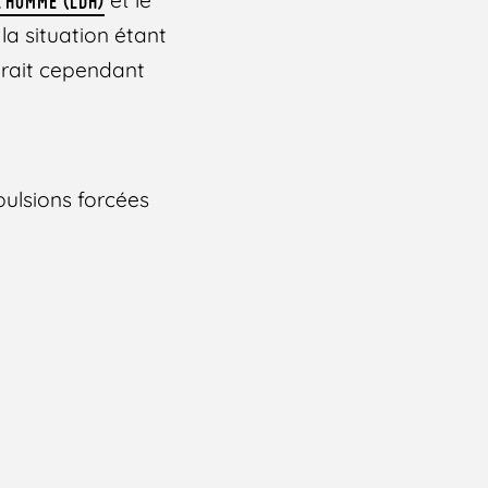
L’HOMME (LDH)
 la situation étant
drait cependant
xpulsions forcées