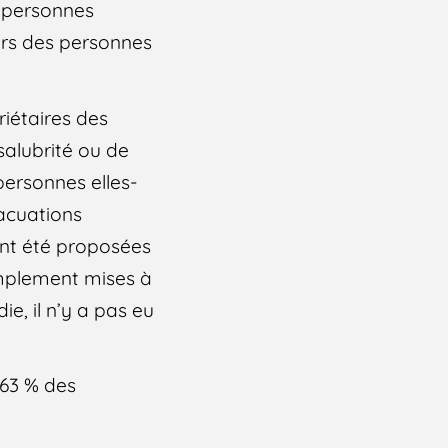
 personnes
ers des personnes
riétaires des
nsalubrité ou de
 personnes elles-
acuations
ont été proposées
simplement mises à
ie, il n’y a pas eu
 63 % des