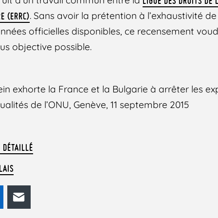
LIGUE DES DROITS DE 
. Sans avoir la prétention à l’exhaustivité de
E (ERRC)
nées officielles disponibles, ce recensement vou
lus objective possible.
ein exhorte la France et la Bulgarie à arrêter les e
ualités de l’ONU, Genève, 11 septembre 2015
 DÉTAILLÉ
LAIS
odon
LinkedIn
E-mail