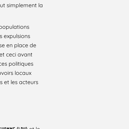
out simplement la
 populations
s expulsions
ise en place de
et ceci avant
 ces politiques
uvoirs locaux
s et les acteurs
et le