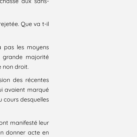
 chasse aux sans-
jetée. Que va t-il
n’a pas les moyens
a grande majorité
 non droit.
asion des récentes
qui avaient marqué
u cours desquelles
 ont manifesté leur
r en donner acte en