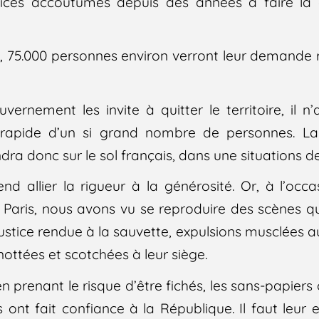
vices accoutumés depuis des années à faire la
, 75.000 personnes environ verront leur demande re
ernement les invite à quitter le territoire, il 
on rapide d’un si grand nombre de personnes. L
ndra donc sur le sol français, dans une situations de
d allier la rigueur à la générosité. Or, à l’occ
à Paris, nous avons vu se reproduire des scènes 
justice rendue à la sauvette, expulsions musclées a
ttées et scotchées à leur siège.
n prenant le risque d’être fichés, les sans-papiers
ls ont fait confiance à la République. Il faut leu