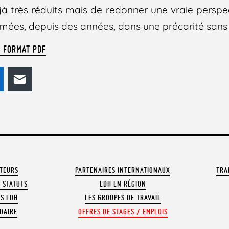
à très réduits mais de redonner une vraie perspec
rmées, depuis des années, dans une précarité sans
U FORMAT PDF
odon
LinkedIn
E-mail
ATEURS
PARTENAIRES INTERNATIONAUX
TRA
 STATUTS
LDH EN RÉGION
OS LDH
LES GROUPES DE TRAVAIL
DAIRE
OFFRES DE STAGES / EMPLOIS