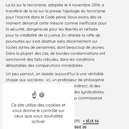
La loi sur le terrorisme, adoptée le 4 novembre 2014, a
transféré de la loi sur la presse l’apologie du terrorisme
pour l’inscrire dans le Code pénal. Nous avons dès ce
moment dénoncé cette mesure comme inefficace pour
la sécurité, dangereuse pour les libertés et néfaste
pour la crédibilité de la justice. En atteste la rafle de
poursuites qui s’est abattue sans discernement sur
toutes sortes de personnes, dont beaucoup de jeunes.
Dans la plupart des cas, de lourdes condamnations ont
sanctionné des faits ridicules, dans les conditions
détestables des comparutions immédiates.
Un peu partout, on assiste aujourd’hui à une véritable
chasse aux sorcières : ici, un professeur de philosophie
est suspendu sur la base d’un propos indirect, là des
menaces de licenciement pèsent sur des syndicalistes,
ailleurs un gamin de 8 ans est traîné au commissariat
pour « apologie de terrorisme »…
Ce site utilise des cookies et
vous donne le contrôle sur
ceux que vous souhaitez
► Lire le communiqué du 14 janvier 2015 :
activer
« DÉJÀ 50
POURSUITES ENGAGÉES AU PÉNAL POUR APOLOGIE DU