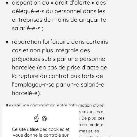
disparition du « droit d’alerte » des
délégué-e-s du personnel dans les
entreprises de moins de cinquante
salarié-e-s ;
réparation forfaitaire dans certains
cas et non plus intégrale des
préjudices subis par une personne
harcelée (en cas de prise d’acte de
la rupture du contrat aux torts de
l’employeu-r-se par un-e salarié-e
harcelé-e).
Il existe une contradiction entre l’affirmation d’une
politique de « lutte contre les violences sexuelles et
sexistes » et ces nouvelles dispositions. De plus, ces
ordonnances marquent une régression en matière
Ce site utilise des cookies et
d’égalité professionnelle entre les femmes et les
vous donne le contrôle sur