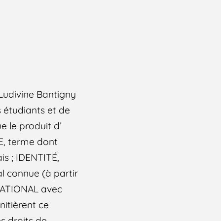
 Ludivine Bantigny
s étudiants et de
e le produit d’
, terme dont
is ; IDENTITÉ,
l connue (à partir
N NATIONAL avec
itièrent ce
es droits de