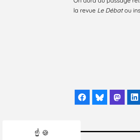
On aura au passage ret
la revue
Le Débat
ou in
Facebook
Bluesky
Mast