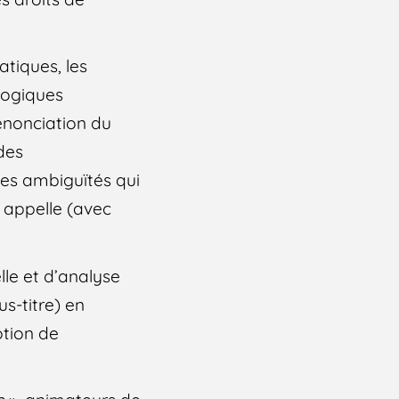
tiques, les
 logiques
énonciation du
des
 les ambiguïtés qui
e appelle (avec
le et d’analyse
us-titre) en
otion de