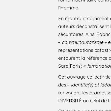
l’Homme.
En montrant comment cet
auteurs déconstruisent l
sécuritaires. Ainsi Fab
«
communautarisme
» 
représentations catastro
entourent la référence a
Sara Faris) «
femonatio
Cet ouvrage collectif t
des «
identité(s) et idé
renvoyant les promesses
DIVERSITÉ ou celui de L