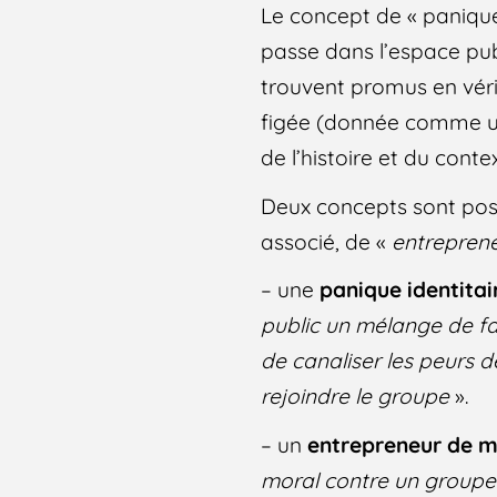
Le concept de « panique i
passe dans l’espace pub
trouvent promus en vérit
figée (donnée comme une
de l’histoire et du cont
Deux concepts sont posés
associé, de «
entrepren
– une
panique identitai
public un mélange de fai
de canaliser les peurs 
rejoindre le groupe
».
– un
entrepreneur de m
moral contre un groupe 