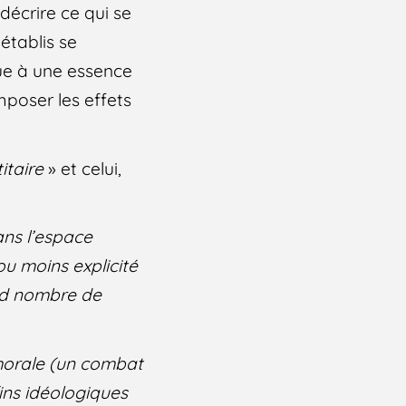
 décrire ce qui se
établis se
bue à une essence
mposer les effets
itaire
» et celui,
ans l’espace
ou moins explicité
and nombre de
morale (un combat
ins idéologiques