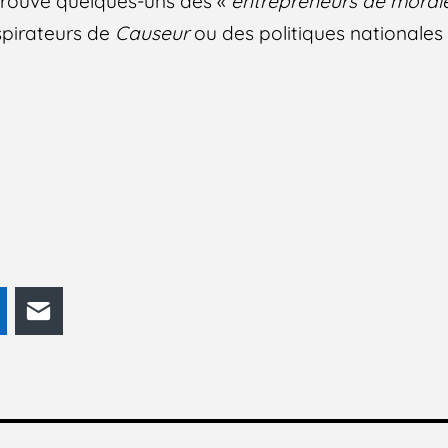
rouvé quelques-uns des «
entrepreneurs de mora
spirateurs de
Causeur
ou des politiques nationales i
odon
LinkedIn
E-mail