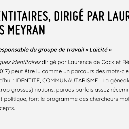
ENTITAIRES, DIRIGÉ PAR LAU
IS MEYRAN
esponsable du groupe de travail « Laïcité »
ues identitaires
dirigé par Laurence de Cock et R
2017) peut être lu comme un parcours des mots-cle
urd’hui : IDENTITE, COMMUNAUTARISME… La généalo
trop grosses) notions, parues parfois assez récem
et politique, font le programme des chercheurs mob
cepts.