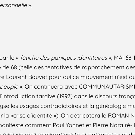
personnelle
».
ar le «
fétiche des paniques identitaires
», MAI 68.
ire de 68 (celle des tentatives de rapprochement de
ntre Laurent Bouvet pour qui ce mouvement n’est qu
 peuple
». On continuera avec COMMUNAUTARISME
introduction tardive (1997) dans le discours frança
se les usages contradictoires et la généalogie ma
ur la «crise d’identité »). On détricotera le ROMA
anifeste comment Paul Yonnet et Pierre Nora ré- in
 (sic) «
le récit immigrationiste et antiraciste
» et d