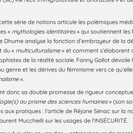
te série de notions articule les polémiques média
es «
mythologies identitaires
» qui soutiennent les
rice Dhume analyse la fonction d’embrayeur de la d
et du «
multiculturalisme
» et comment s’élaborent 
phistes de la réalité sociale. Fanny Gallot dévoile
u genre et les dérives du féminisme vers ce qu’ell
nalisme
».
ient donc sa double promesse de rigueur conceptuel
ologie(s) au prisme des sciences humaines
» (son so
 aux pratiques : l’article de Réjane Sénac sur la n
aurent Mucchielli sur les usages de l’INSÉCURITÉ.