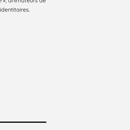
le
», animateurs de
dentitaires.