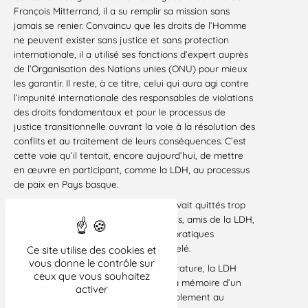
François Mitterrand, il a su remplir sa mission sans
jamais se renier. Convaincu que les droits de l’Homme
ne peuvent exister sans justice et sans protection
internationale, il a utilisé ses fonctions d’expert auprès
de l’Organisation des Nations unies (ONU) pour mieux
les garantir. Il reste, à ce titre, celui qui aura agi contre
l’impunité internationale des responsables de violations
des droits fondamentaux et pour le processus de
justice transitionnelle ouvrant la voie à la résolution des
conflits et au traitement de leurs conséquences. C’est
cette voie qu’il tentait, encore aujourd’hui, de mettre
en œuvre en participant, comme la LDH, au processus
de paix en Pays basque.
Avec sa femme, Germaine, qui nous avait quittés trop
tôt, ils formaient un couple de militants, amis de la LDH,
ancrés dans un humanisme riche de pratiques
concrètes et d’espoir toujours renouvelé.
Ce site utilise des cookies et
vous donne le contrôle sur
A sa famille, au Syndicat de la magistrature, la LDH
ceux que vous souhaitez
présente ses condoléances et salue la mémoire d’un
activer
homme dont l’action aura été inlassablement au