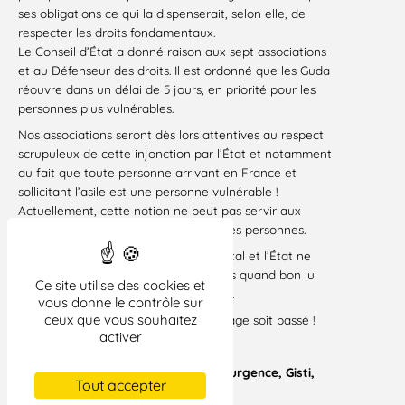
ses obligations ce qui la dispenserait, selon elle, de
respecter les droits fondamentaux.
Le Conseil d’État a donné raison aux sept associations
et au Défenseur des droits. Il est ordonné que les Guda
réouvre dans un délai de 5 jours, en priorité pour les
personnes plus vulnérables.
Nos associations seront dès lors attentives au respect
scrupuleux de cette injonction par l’État et notamment
au fait que toute personne arrivant en France et
sollicitant l’asile est une personne vulnérable !
Actuellement, cette notion ne peut pas servir aux
préfectures pour opérer un tri entre les personnes.
Le droit d’asile est un droit fondamental et l’État ne
peut pas s’exonérer de ses obligations quand bon lui
Ce site utilise des cookies et
semble, même en période d’épidémie.
vous donne le contrôle sur
ceux que vous souhaitez
En espérant que cette fois-ci le message soit passé !
activer
Paris le 30 avril 2020
Signataires : Acat, Ardhis, Droits d’urgence, Gisti,
Tout accepter
Kâlî, LDH, Utopia 56