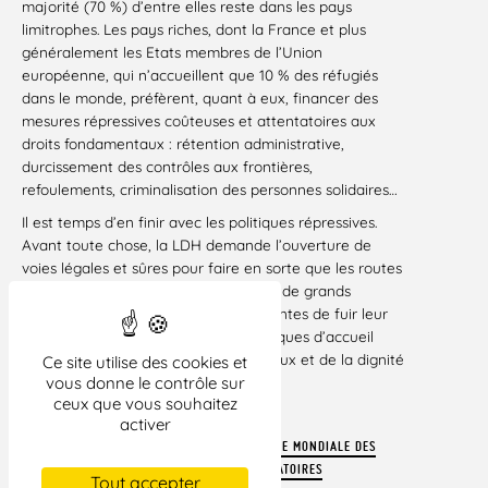
majorité (70 %) d’entre elles reste dans les pays
limitrophes. Les pays riches, dont la France et plus
généralement les Etats membres de l’Union
européenne, qui n’accueillent que 10 % des réfugiés
dans le monde, préfèrent, quant à eux, financer des
mesures répressives coûteuses et attentatoires aux
droits fondamentaux : rétention administrative,
durcissement des contrôles aux frontières,
refoulements, criminalisation des personnes solidaires…
Il est temps d’en finir avec les politiques répressives.
Avant toute chose, la LDH demande l’ouverture de
voies légales et sûres pour faire en sorte que les routes
maritimes et terrestres ne soient plus de grands
cimetières pour les personnes contraintes de fuir leur
pays. Elle appelle à adopter des politiques d’accueil
respectueuses des droits fondamentaux et de la dignité
Ce site utilise des cookies et
des personnes.
vous donne le contrôle sur
ceux que vous souhaitez
Paris, le 20 juin 2023
activer
TÉLÉCHARGER LE COMMUNIQUÉ LDH « JOURNÉE MONDIALE DES
RÉFUGIÉS : METTRE FIN AUX PARCOURS MIGRATOIRES
Tout accepter