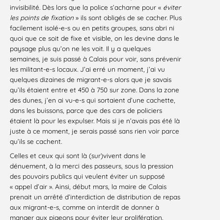
invisibilité. Dès lors que la police s’acharne pour «
éviter
les points de fixation
» ils sont obligés de se cacher. Plus
facilement isolé-e-s ou en petits groupes, sans abri ni
quoi que ce soit de fixe et visible, on les devine dans le
paysage plus qu’on ne les voit. Il y a quelques
semaines, je suis passé à Calais pour voir, sans prévenir
les militant-e-s locaux. J’ai erré un moment, j’ai vu
quelques dizaines de migrant-e-s alors que je savais
qu’ils étaient entre et 450 à 750 sur zone. Dans la zone
des dunes, j’en ai vu-e-s qui sortaient d’une cachette,
dans les buissons, parce que des cars de policiers
étaient là pour les expulser. Mais si je n’avais pas été là
juste à ce moment, je serais passé sans rien voir parce
qu’ils se cachent.
Celles et ceux qui sont là (sur)vivent dans le
dénuement, à la merci des passeurs, sous la pression
des pouvoirs publics qui veulent éviter un supposé
« appel d’air ». Ainsi, début mars, la maire de Calais
prenait un arrêté d’interdiction de distribution de repas
aux migrant-e-s, comme on interdit de donner à
manger aux pigeons pour éviter leur prolifération.