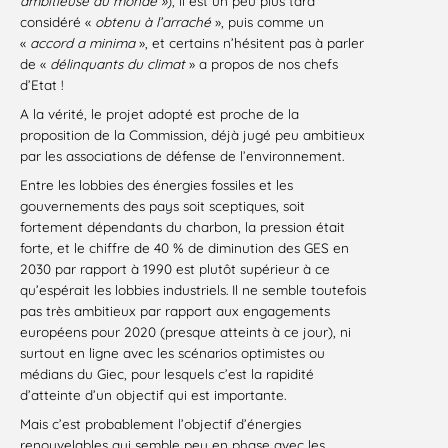
ambitieuse au monde
»
), il est un peu plus tard
considéré «
obtenu à l’arraché
», puis comme un
«
accord a minima
», et certains n’hésitent pas à parler
de «
délinquants du climat
» a propos de nos chefs
d’Etat !
A la vérité, le projet adopté est proche de la
proposition de la Commission, déjà jugé peu ambitieux
par les associations de défense de l’environnement.
Entre les lobbies des énergies fossiles et les
gouvernements des pays soit sceptiques, soit
fortement dépendants du charbon, la pression était
forte, et le chiffre de 40 % de diminution des GES en
2030 par rapport à 1990 est plutôt supérieur à ce
qu’espérait les lobbies industriels. Il ne semble toutefois
pas très ambitieux par rapport aux engagements
européens pour 2020 (presque atteints à ce jour), ni
surtout en ligne avec les scénarios optimistes ou
médians du Giec, pour lesquels c’est la rapidité
d’atteinte d’un objectif qui est importante.
Mais c’est probablement l’objectif d’énergies
renouvelables qui semble peu en phase avec les