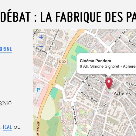
DÉBAT : LA FABRIQUE DES 
+
−
ORINE
Cinéma Pandora
6 All. Simone Signoret - Achère
78260
 :
ou
ICAL