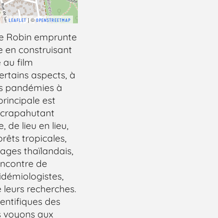
| ©
LEAFLET
OPENSTREETMAP
ue Robin emprunte
 en construisant
 au film
ertains aspects, à
es pandémies à
principale est
n crapahutant
 de lieu en lieu,
orêts tropicales,
lages thaïlandais,
encontre de
pidémiologistes,
e leurs recherches.
cientifiques des
es voyons aux