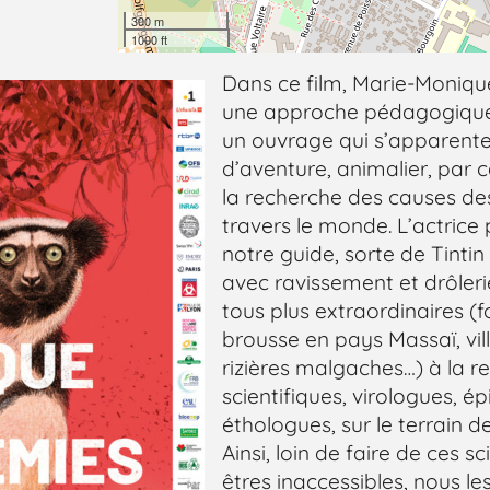
300 m
1000 ft
Dans ce film, Marie-Moniq
une approche pédagogique
un ouvrage qui s’apparente
d’aventure, animalier, par c
la recherche des causes d
travers le monde. L’actrice 
notre guide, sorte de Tinti
avec ravissement et drôlerie,
tous plus extraordinaires (f
brousse en pays Massaï, vil
rizières malgaches…) à la r
scientifiques, virologues, é
éthologues, sur le terrain d
Ainsi, loin de faire de ces s
êtres inaccessibles, nous l