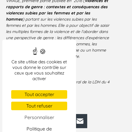
VIRAGE, première partie publiée en 2016 (
Violences et
rapports de genre : contextes et conséquences des
violences subies par les femmes et par les
hommes
) portant sur les violences subies par les
femmes et par les hommes. Elle a pour objectif de saisir
les multiples formes de la violence et de l’aborder dans
une perspective de genre : les différences d’expérience
et de trajectoire des femmes et des hommes, les
différentes manières d’être une femme ou un homme
sont des aspects centraux de l’enquête.
Ce site utilise des cookies et
3-
CONVENTION D’ISTANBUL.
vous donne le contrôle sur
ceux que vous souhaitez
activer
Introduction au débat du Comité central de la LDH du 4
novembre 2017.
Tout accepter
Tout refuser
Personnaliser
Facebook
Bluesky
Mastodon
LinkedIn
E-mail
Politique de