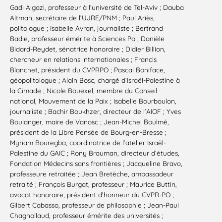
Gadi Algazi, professeur à l’université de Tel-Aviv ; Dauba
Altman, secrétaire de l’UJRE/PNM ; Paul Ariès,
politologue ; Isabelle Avran, journaliste ; Bertrand
Badie, professeur émérite à Sciences Po ; Danièle
Bidard-Reydet, sénatrice honoraire ; Didier Billion,
chercheur en relations internationales ; Francis
Blanchet, président du CVPRPO ; Pascal Boniface,
géopolitologue ; Alain Bosc, chargé d’Israël-Palestine à
la Cimade ; Nicole Bouexel, membre du Conseil
national, Mouvement de la Paix ; Isabelle Bourboulon,
journaliste ; Bachir Boukhzer, directeur de l’AIOF ; Yves
Boulanger, maire de Vanosc ; Jean-Michel Boulmé,
président de la Libre Pensée de Bourg-en-Bresse ;
Myriam Bouregba, coordinatrice de l’atelier Israël-
Palestine du GAIC ; Rony Brauman, directeur d’études,
Fondation Médecins sans frontières ; Jacqueline Bravo,
professeure retraitée ; Jean Bretèche, ambassadeur
retraité ; François Burgat, professeur ; Maurice Buttin,
avocat honoraire, président d’honneur du CVPR-PO ;
Gilbert Cabasso, professeur de philosophie ; Jean-Paul
Chagnollaud, professeur émérite des universités ;