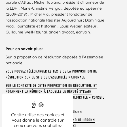
parole d’Attac ; Michel Tubiana, président d’honneur de
la LDH ; Marie-Christine Vergiat, députée européenne
(2009-2019) ; Michel Vial, président fondateur de
l’association nationale Résister Aujourd’hui ; Dominique
Vidal, journaliste et historien ; Louis Weber, éditeur ;
Guillaume Weill-Raynal, ancien avocat, écrivain.
Pour en savoir plus:
Sur la proposition de résolution déposée à l’Assemblée
nationale
VOUS POUVEZ TÉLÉCHARGER LE TEXTE DE LA PROPOSITION DE
RÉSOLUTION SUR LE SITE DE L’ASSEMBLÉE NATIONALE
SUR LE CONTEXTE DE CETTE PROPOSITION DE RÉSOLUTION, ET
NOTAMMENT LA RÉUNION À LAQUELLE LE DÉPUTÉ SYLVAIN
MAILLART A PARTICIPÉ AVEC LE LOBBY DES COLONS (LE « CONSEIL
RÉGIONAL DE SAMARIE »)
Sur la « définition IHRA » de l’antisémitisme
Ce site utilise des cookies et
–
vous donne le contrôle sur
L’ARTICLE DE DOMINIQUE VIDAL ET BERTRAND HEILBRONN
ceux que vous souhaitez
PUBLIÉ LE 12 FÉVRIER SUR LE SITE ORIENT XXI