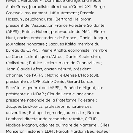
revue « Hérodote » ; Dominique Grange, chanteuse ;
Alain Gresh, journaliste, directeur d’Orient XXI ; Serge
Grossvak, mouvement Juif Autrement ; Pascale
Hassoun , psychanalyste ; Bertrand Heilbronn,
président de l’Association France Palestine Solidarité
(AFPS) ; Patrick Hubert, porte-parole du MAN ; Pierre
Hunt, ancien ambassadeur de France ; Daniel Junqua,
journaliste honoraire ; Jacques Kalifa, membre du
bureau du CJPP5 ; Pierre Khalfa, économiste, membre
du Conseil scientifique d’Attac ; Daniel Kupferstein,
réalisateur ; Patrice Leclerc, maire de Gennevilliers ;
Jean-Claude Lefort, ancien député, président
d’honneur de l’AFPS ; Nathalie-Denise L’Hopitault,
présidente du CPPI Saint-Denis ; Gérard Larose,
Secrétaire général de l’AFPS, ; Renée Le Mignot, co-
présidente du MRAP ; Claude Léostic, ancienne
présidente nationale de la Plateforme Palestine ;
Jacques Lewkowicz, professeur honoraire des
universités ; Philippe Leymarie, journaliste ; Roland
Lombard, directeur de recherche retraité, CICUP ;
Nadège Magnon, adjointe au maire de Nanterre ; Gilles
Manceron, historien, LDH ; Farouk Mardam Bey, éditeur