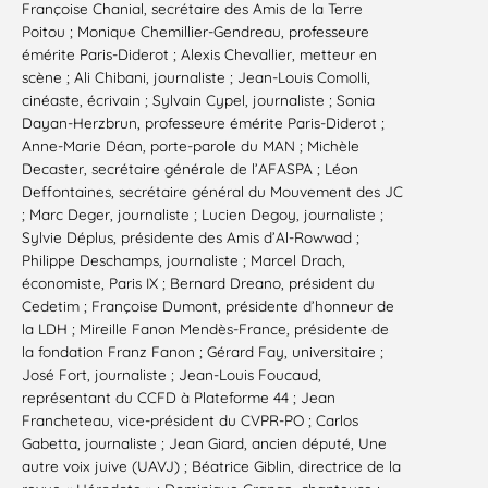
Françoise Chanial, secrétaire des Amis de la Terre
Poitou ; Monique Chemillier-Gendreau, professeure
émérite Paris-Diderot ; Alexis Chevallier, metteur en
scène ; Ali Chibani, journaliste ; Jean-Louis Comolli,
cinéaste, écrivain ; Sylvain Cypel, journaliste ; Sonia
Dayan-Herzbrun, professeure émérite Paris-Diderot ;
Anne-Marie Déan, porte-parole du MAN ; Michèle
Decaster, secrétaire générale de l’AFASPA ; Léon
Deffontaines, secrétaire général du Mouvement des JC
; Marc Deger, journaliste ; Lucien Degoy, journaliste ;
Sylvie Déplus, présidente des Amis d’Al-Rowwad ;
Philippe Deschamps, journaliste ; Marcel Drach,
économiste, Paris IX ; Bernard Dreano, président du
Cedetim ; Françoise Dumont, présidente d’honneur de
la LDH ; Mireille Fanon Mendès-France, présidente de
la fondation Franz Fanon ; Gérard Fay, universitaire ;
José Fort, journaliste ; Jean-Louis Foucaud,
représentant du CCFD à Plateforme 44 ; Jean
Francheteau, vice-président du CVPR-PO ; Carlos
Gabetta, journaliste ; Jean Giard, ancien député, Une
autre voix juive (UAVJ) ; Béatrice Giblin, directrice de la