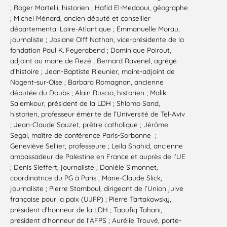
; Roger Martelli, historien ; Hafid El-Medaoui, géographe
; Michel Ménard, ancien député et conseiller
départemental Loire-Atlantique ; Emmanuelle Morau,
journaliste ; Josiane Olff Nathan, vice-présidente de la
fondation Paul K. Feyerabend ; Dominique Poirout,
adjoint au maire de Rezé ; Bernard Ravenel, agrégé
d’histoire ; Jean-Baptiste Rieunier, maire-adjoint de
Nogent-sur-Oise ; Barbara Romagnan, ancienne
députée du Doubs ; Alain Ruscio, historien ; Malik
Salemkour, président de la LDH ; Shlomo Sand,
historien, professeur émérite de l’Université de Tel-Aviv
; Jean-Claude Sauzet, prêtre catholique ; Jérôme
Segal, maître de conférence Paris-Sorbonne ;
Geneviève Sellier, professeure ; Leila Shahid, ancienne
ambassadeur de Palestine en France et auprès de l’UE
; Denis Sieffert, journaliste ; Danièle Simonnet,
coordinatrice du PG à Paris ; Marie-Claude Slick,
journaliste ; Pierre Stamboul, dirigeant de l’Union juive
française pour la paix (UJFP) ; Pierre Tartakowsky,
président d’honneur de la LDH ; Taoufiq Tahani,
président d’honneur de l’AFPS ; Aurélie Trouvé, porte-