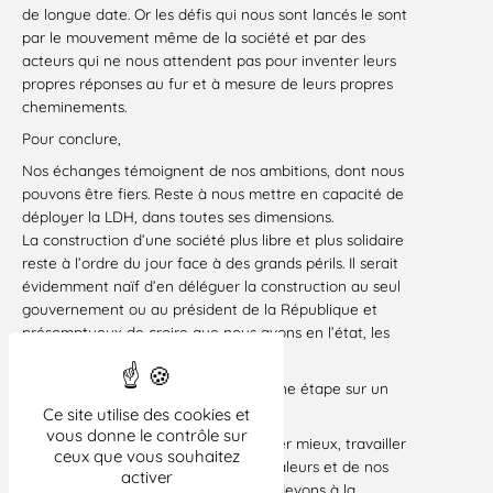
de longue date. Or les défis qui nous sont lancés le sont
par le mouvement même de la société et par des
acteurs qui ne nous attendent pas pour inventer leurs
propres réponses au fur et à mesure de leurs propres
cheminements.
Pour conclure,
Nos échanges témoignent de nos ambitions, dont nous
pouvons être fiers. Reste à nous mettre en capacité de
déployer la LDH, dans toutes ses dimensions.
La construction d’une société plus libre et plus solidaire
reste à l’ordre du jour face à des grands périls. Il serait
évidemment naïf d’en déléguer la construction au seul
gouvernement ou au président de la République et
présomptueux de croire que nous avons en l’état, les
forces pour atteindre cet objectif.
Le congrès de Niort constitue donc une étape sur un
chemin qui s’annonce difficile.
Ce site utilise des cookies et
vous donne le contrôle sur
Raison de plus pour travailler, travailler mieux, travailler
ceux que vous souhaitez
d’arrache pied, à la hauteur de nos valeurs et de nos
activer
idéaux, jusqu’aux victoires que nous devons à la