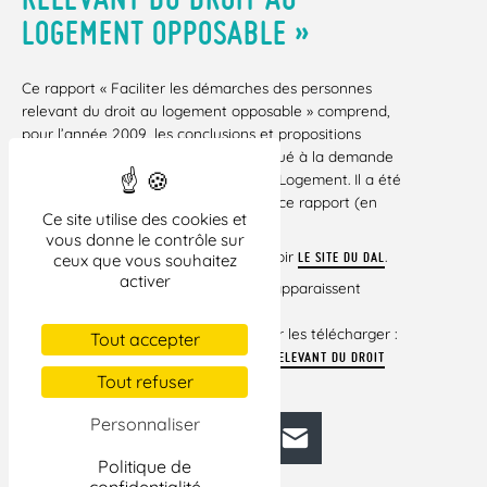
LOGEMENT OPPOSABLE »
Ce rapport « Faciliter les démarches des personnes
relevant du droit au logement opposable » comprend,
pour l’année 2009, les conclusions et propositions
émanant du groupe de travail constitué à la demande
de Mme Christine Boutin, ministre du Logement. Il a été
remis le 30 janvier 2009. Téléchargez ce rapport (en
Ce site utilise des cookies et
PDF)
.
ICI
vous donne le contrôle sur
Pour en savoir plus sur la loi Boutin, voir
.
LE SITE DU DAL
ceux que vous souhaitez
activer
Si certains liens vers des documents apparaissent
brisés dans cet
article, veuillez cliquer ci-dessous pour les télécharger :
Tout accepter
FACILITER LES DÉMARCHES DES PERSONNES RELEVANT DU DROIT
Tout refuser
AU LOGEMENT OPPOSABLE
Personnaliser
Facebook
Bluesky
Mastodon
LinkedIn
E-mail
Politique de