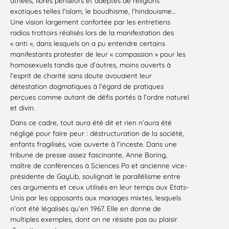
athées, libres penseurs et adeptes de religions
exotiques telles l’islam, le boudhisme, l’hindouisme…
Une vision largement confortée par les entretiens
radios trottoirs réalisés lors de la manifestation des
« anti », dans lesquels on a pu entendre certains
manifestants protester de leur « compassion » pour les
homosexuels tandis que d’autres, moins ouverts à
l’esprit de charité sans doute avouaient leur
détestation dogmatiques à l’égard de pratiques
perçues comme autant de défis portés à l’ordre naturel
et divin.
Dans ce cadre, tout aura été dit et rien n’aura été
négligé pour faire peur : déstructuration de la société,
enfants fragilisés, voie ouverte à l’inceste. Dans une
tribune de presse assez fascinante, Anne Boring,
maître de conférences à Sciences Po et ancienne vice-
présidente de GayLib, soulignait le parallélisme entre
ces arguments et ceux utilisés en leur temps aux Etats-
Unis par les opposants aux mariages mixtes, lesquels
n’ont été légalisés qu’en 1967. Elle en donne de
multiples exemples, dont on ne résiste pas au plaisir