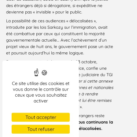
des étrangers déjà si dérogatoire, si expéditive ne
devienne pas « invisible » pour le public.
La possibilité de ces audiences « délocalisées »,
introduite par les lois Sarkozy sur l’immigration, avait
été combattue par ceux qui constituent la majorité
gouvernementale actuelle… Avec l’achèvement d’un
projet vieux de huit ans, le gouvernement pose un acte
et poursuit aujourd’hui la même logique.
Dans un communiqué de presse du 23 octobre,
Christiane Taubira, ministre de la Justice, confie une
mission à deux magistrats sur l’annexe judiciaire du TGI
de Bobigny qui «
permettra d’apprécier si cette annexe
Ce site utilise des cookies et
est conforme aux exigences européennes et nationales
vous donne le contrôle sur
». La ministre ajoute qu’elle «
s’engage à rendre
ceux que vous souhaitez
publiques les conclusions qui devraient lui être remises
activer
pour la fin du mois de novembre 2013
».
Le regard citoyen sur la justice des étrangers reste
Tout accepter
donc indispensable.
C’est pourquoi nous continuons la
mobilisation contre ces audiences délocalisées.
Tout refuser