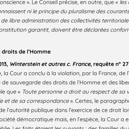
conscience ». Le Conseil précise, en outre, que «
les
naissent ni le principe du pluralisme des courants
e de libre administration des collectivités territorial
Constitution garantit, doivent être déclarées confor
s droits de l’Homme
013,
Winterstein et autres c. France
, requête n° 2
 la Cour a conclu à la violation, par la France, de l’a
de sauvegarde des droits de l’Homme et des libe
ule que «
Toute personne a droit au respect de sa v
ile et de sa correspondance
». Certes, le paragraphe
e l’autorité publique dans l’exercice de ce droit lor
ociété démocratique mais, en l’espèce, la Cour a 
blie. Les faits étaient les suivants : des familles d