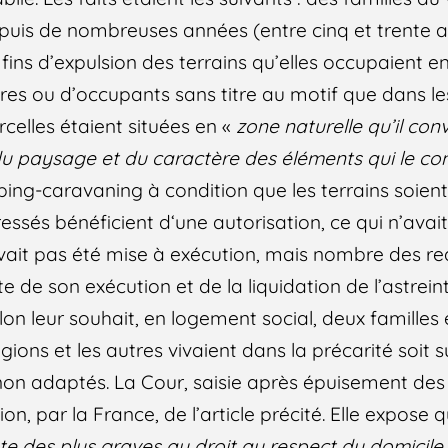
depuis de nombreuses années (entre cinq et trente a
fins d’expulsion des terrains qu’elles occupaient e
aires ou d’occupants sans titre au motif que dans 
celles étaient situées en «
zone naturelle qu’il con
 du paysage et du caractère des éléments qui le c
ping-caravaning à condition que les terrains soie
ressés bénéficient d‘une autorisation, ce qui n’avait
avait pas été mise à exécution, mais nombre des r
nte de son exécution et de la liquidation de l’astrein
lon leur souhait, en logement social, deux familles 
ions et les autres vivaient dans la précarité soit su
 non adaptés. La Cour, saisie après épuisement des
tion, par la France, de l’article précité. Elle expose 
te des plus graves au droit au respect du domicile