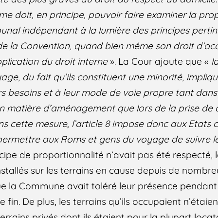
time doit, en principe, pouvoir faire examiner la pro
bunal indépendant à la lumière des principes pertin
 de la Convention, quand bien même son droit d’occ
pplication du droit interne
». La Cour ajoute que «
l
ge, du fait qu’ils constituent une minorité, impli
urs besoins et à leur mode de voie propre tant dans
en matière d’aménagement que lors de la prise de 
ans cette mesure, l’article 8 impose donc aux Etats
e permettre aux Roms et gens du voyage de suivre 
cipe de proportionnalité n’avait pas été respecté, 
installés sur les terrains en cause depuis de nomb
 que la Commune avait toléré leur présence pendan
fin. De plus, les terrains qu’ils occupaient n’étaie
ains privés dont ils étaient pour la plupart locata