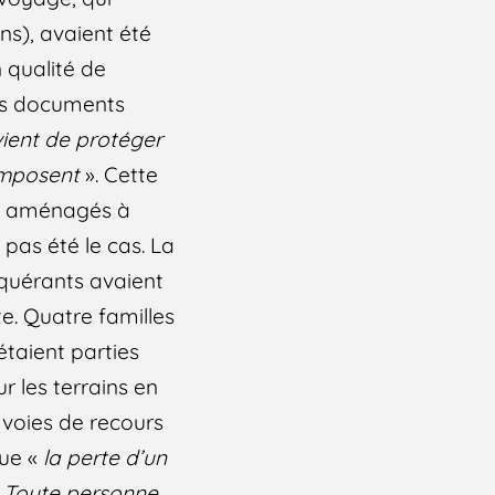
ns), avaient été
n qualité de
les documents
vient de protéger
omposent
». Cette
nt aménagés à
 pas été le cas. La
equérants avaient
te. Quatre familles
étaient parties
r les terrains en
 voies de recours
que «
la perte d’un
. Toute personne