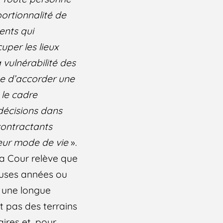
portionnalité de
ents qui
uper les lieux
a vulnérabilité des
que d’accorder une
 le cadre
décisions dans
 contractants
leur mode de vie
».
la Cour relève que
reuses années ou
t une longue
nt pas des terrains
ires et, pour