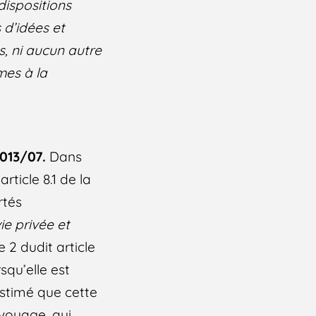
 dispositions
 d’idées et
es, ni aucun autre
mes à la
7013/07.
Dans
rticle 8.1 de la
rtés
ie privée et
 2 dudit article
squ’elle est
estimé que cette
u voyage, qui