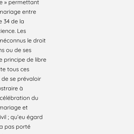
ce » permettant
n mariage entre
e 34 de la
cience. Les
méconnus le droit
ns ou de ses
e principe de libre
tte tous ces
 de se prévaloir
straire à
 célébration du
 mariage et
vil ; qu’eu égard
n’a pas porté