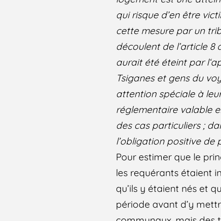
qui risque d’en être vic
cette mesure par un tri
découlent de l’article 8
aurait été éteint par l‘a
Tsiganes et gens du voya
attention spéciale à le
réglementaire valable 
des cas particuliers ; d
l’obligation positive d
Pour estimer que le prin
les requérants étaient 
qu’ils y étaient nés et
période avant d’y mettre 
communaux, mais des terr