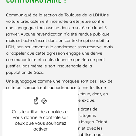
Communiqué de la section de Toulouse de la LDHUne
voiture préalablement incendiée a été jetée contre
une synagogue toulousaine dans la soirée du lundi 5
janvier. Aucune revendication n’a été rendue publique
mais cet acte s’inscrit dans un contexte qui conduit la
LDH, non seulement à le condamner sans réserve, mais
à rappeler que cette agression engage une dérive
communautaire et confessionnelle que rien ne peut
justifier, pas même le sort insoutenable de la
population de Gaza.
Une synagogue comme une mosquée sont des lieux de
culte qui symbolisent l’appartenance à une foi. Ils ne
symbolisent en rien une démarche politique, dont, en
tout état de cause la violence doit être exclue.
La section de Toulouse de la Ligue des droits de
Ce site utilise des cookies et
l’Homme appelle les citoyennes et les citoyens
vous donne le contrôle sur
engagés en faveur d’une paix juste au Moyen-Orient,
ceux que vous souhaitez
en solidarité avec le peuple palestinien et avec les
activer
militants israéliens pour la paix, à se mobiliser pour