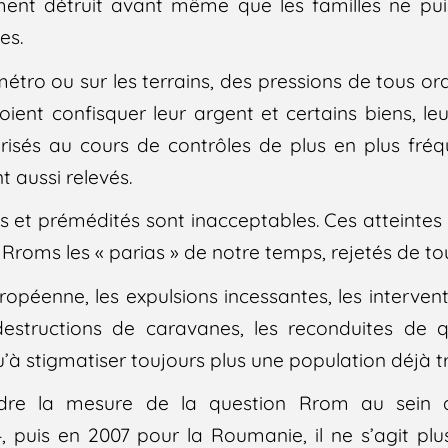
ent détruit avant même que les familles ne pui
es.
métro ou sur les terrains, des pressions de tous or
ient confisquer leur argent et certains biens, le
risés au cours de contrôles de plus en plus fréq
 aussi relevés.
s et prémédités sont inacceptables. Ces atteintes 
roms les « parias » de notre temps, rejetés de to
ropéenne, les expulsions incessantes, les interven
 destructions de caravanes, les reconduites de 
u’à stigmatiser toujours plus une population déjà trè
ndre la mesure de la question Rrom au sein d
, puis en 2007 pour la Roumanie, il ne s’agit pl