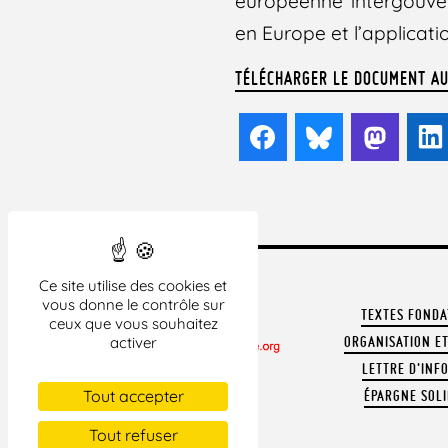
européenne intergouvern
en Europe et l’applicati
TÉLÉCHARGER LE DOCUMENT A
Facebook
Bluesky
Mast
Ce site utilise des cookies et
vous donne le contrôle sur
TEXTES FOND
ceux que vous souhaitez
ORGANISATION ET
activer
LETTRE D'INF
CONTACTER LA LDH
Tout accepter
ÉPARGNE SOLI
REVUE DE PRESSE
ARCHIVES
Tout refuser