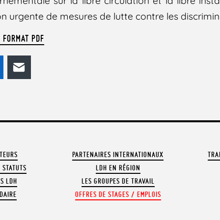
ementale sur la libre circulation et la libre inst
on urgente de mesures de lutte contre les discrimin
U FORMAT PDF
odon
LinkedIn
E-mail
ATEURS
PARTENAIRES INTERNATIONAUX
TRA
 STATUTS
LDH EN RÉGION
OS LDH
LES GROUPES DE TRAVAIL
DAIRE
OFFRES DE STAGES / EMPLOIS