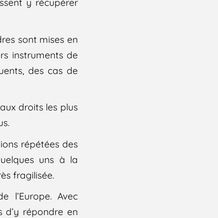
ssent y récupérer
dres sont mises en
urs instruments de
uents, des cas de
aux droits les plus
us.
tions répétées des
quelques uns à la
s fragilisée.
e l’Europe. Avec
us d’y répondre en