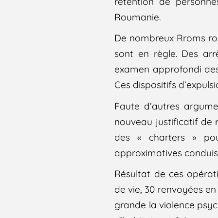
rétention de personne
Roumanie.
De nombreux Rroms rouma
sont en règle. Des arr
examen approfondi des s
Ces dispositifs d’expuls
Faute d’autres argume
nouveau justificatif de 
des « charters » po
approximatives conduise
Résultat de ces opérati
de vie, 30 renvoyées e
grande la violence psych