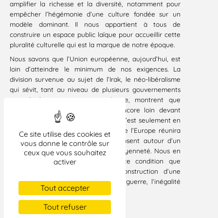
amplifier la richesse et la diversité, notamment pour
empêcher l’hégémonie d’une culture fondée sur un
modèle dominant. Il nous appartient à tous de
construire un espace public laïque pour accueillir cette
pluralité culturelle qui est la marque de notre époque.
Nous savons que l’Union européenne, aujourd’hui, est
loin d’atteindre le minimum de nos exigences. La
division survenue au sujet de l’Irak, le néo-libéralisme
qui sévit, tant au niveau de plusieurs gouvernements
que de la commission européenne, montrent que
l’Europe politique et sociale est encore loin devant
nous. Nous en sommes convaincus : c’est seulement en
nous engageant dans cette voie que l’Europe réunira
Ce site utilise des cookies et
les citoyens des pays qui la composent autour d’un
vous donne le contrôle sur
projet fondateur d’une nouvelle citoyenneté. Nous en
ceux que vous souhaitez
sommes convaincus : c’est à cette condition que
activer
l’Europe pourra participer à la construction d’une
société internationale qui rejette la guerre, l’inégalité
Tout accepter
et les nationalismes.
Tout refuser
TÉLÉCHARGER LE DOCUMENT AU FORMAT PDF