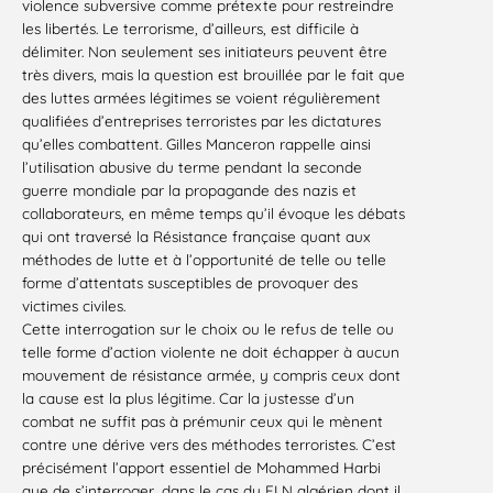
violence subversive comme prétexte pour restreindre
les libertés. Le terrorisme, d’ailleurs, est difficile à
délimiter. Non seulement ses initiateurs peuvent être
très divers, mais la question est brouillée par le fait que
des luttes armées légitimes se voient régulièrement
qualifiées d’entreprises terroristes par les dictatures
qu’elles combattent. Gilles Manceron rappelle ainsi
l’utilisation abusive du terme pendant la seconde
guerre mondiale par la propagande des nazis et
collaborateurs, en même temps qu’il évoque les débats
qui ont traversé la Résistance française quant aux
méthodes de lutte et à l’opportunité de telle ou telle
forme d’attentats susceptibles de provoquer des
victimes civiles.
Cette interrogation sur le choix ou le refus de telle ou
telle forme d’action violente ne doit échapper à aucun
mouvement de résistance armée, y compris ceux dont
la cause est la plus légitime. Car la justesse d’un
combat ne suffit pas à prémunir ceux qui le mènent
contre une dérive vers des méthodes terroristes. C’est
précisément l’apport essentiel de Mohammed Harbi
que de s’interroger, dans le cas du FLN algérien dont il