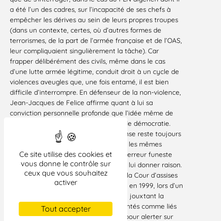
a été l’un des cadres, sur l’incapacité de ses chefs à
empêcher les dérives au sein de leurs propres troupes
(dans un contexte, certes, où d’autres formes de
terrorismes, de la part de l’armée française et de l’OAS,
leur compliquaient singulièrement la tâche). Car
frapper délibérément des civils, même dans le cas
d’une lutte armée légitime, conduit droit à un cycle de
violences aveugles que, une fois entamé, il est bien
difficile d’interrompre. En défenseur de la non-violence,
Jean-Jacques de Felice affirme quant à lui sa
conviction personnelle profonde que l’idée même de
violence est incompatible avec celle de démocratie
.
Face au terrorisme, la meilleure réponse reste toujours
le droit. Se croire autorisé à employer les mêmes
Ce site utilise des cookies et
méthodes que l’adversaire serait une erreur funeste
vous donne le contrôle sur
qui conduit à lui ressembler et donc à lui donner raison.
ceux que vous souhaitez
Enfin, Jean-Pierre Getti, président de la Cour d’assises
activer
spéciale qui avait été appelée à juger en 1999, lors d’un
procès de masse et dans un gymnase jouxtant la
prison de Fresnes, les prévenus présentés comme liés
Tout accepter
au « réseau Chalabi », est bien placé pour alerter sur