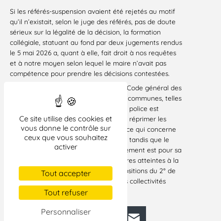
Si les référés-suspension avaient été rejetés au motif
qu’il n’existait, selon le juge des référés, pas de doute
sérieux sur la légalité de la décision, la formation
collégiale, statuant au fond par deux jugements rendus
le 5 mai 2026 a, quant à elle, fait droit à nos requêtes
et à notre moyen selon lequel le maire n’avait pas
compétence pour prendre les décisions contestées.
En effet, il résulte des dispositions du Code général des
collectivités territoriales que, dans les communes, telles
que celle de Vélizy-Villacoublay, où la police est
Ce site utilise des cookies et
étatisée, le maire est compétent pour réprimer les
vous donne le contrôle sur
atteintes à la tranquillité publique en ce qui concerne
ceux que vous souhaitez
uniquement les troubles de voisinage, tandis que le
activer
représentant de l’Etat dans le département est pour sa
part compétent pour réprimer les autres atteintes à la
tranquillité publique au sens des dispositions du 2° de
Tout accepter
l’article L. 2212-2 du Code général des collectivités
territoriales.
Tout refuser
Personnaliser
Facebook
Bluesky
Mastodon
LinkedIn
E-mail