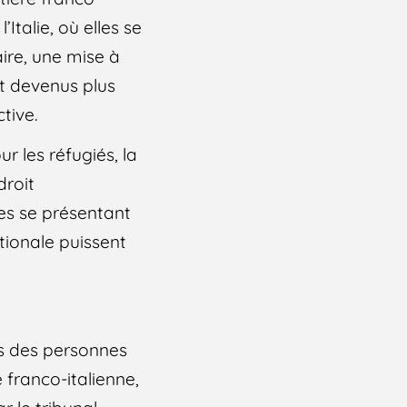
Italie, où elles se
aire, une mise à
nt devenus plus
tive.
r les réfugiés, la
droit
es se présentant
ationale puissent
ts des personnes
 franco-italienne,