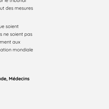
 le tribunal
ébut des mesures
ue soient
es ne soient pas
mément aux
sation mondiale
ade, Médecins