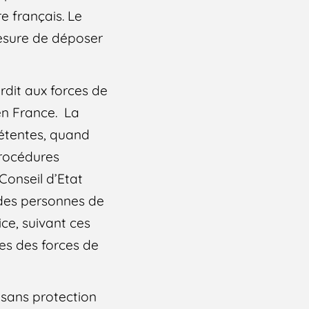
re français. Le
mesure de déposer
erdit aux forces de
 en France. La
pétentes, quand
procédures
 Conseil d’Etat
 des personnes de
Nice, suivant ces
ales des forces de
 sans protection