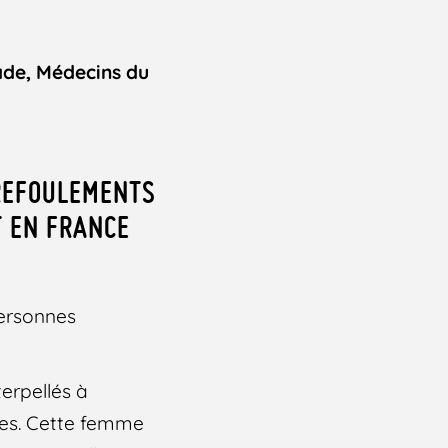
ade, Médecins du
 REFOULEMENTS
T EN FRANCE
personnes
terpellés à
ises. Cette femme