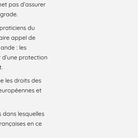
met pas d’assurer
égrade.
praticiens du
aire appel de
ande : les
r d’une protection
t.
e les droits des
, européennes et
s dans lesquelles
françaises en ce