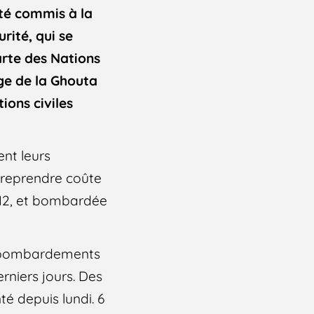
ité commis à la
rité, qui se
harte des Nations
ège de la Ghouta
ions civiles
ent leurs
e reprendre coûte
012, et bombardée
es bombardements
erniers jours. Des
é depuis lundi. 6