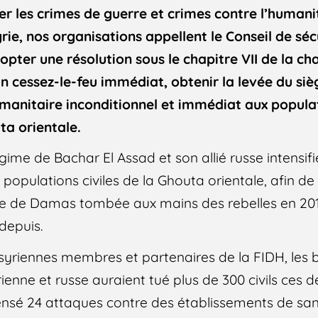
er les crimes de guerre et crimes contre l’human
rie, nos organisations appellent le Conseil de sécu
dopter une résolution sous le chapitre VII de la c
 un cessez-le-feu immédiat, obtenir la levée du si
manitaire inconditionnel et immédiat aux populat
ta orientale.
régime de Bachar El Assad et son allié russe intensifi
opulations civiles de la Ghouta orientale, afin d
ue de Damas tombée aux mains des rebelles en 2
depuis.
s syriennes membres et partenaires de la FIDH, l
ienne et russe auraient tué plus de 300 civils ces d
ensé 24 attaques contre des établissements de sant