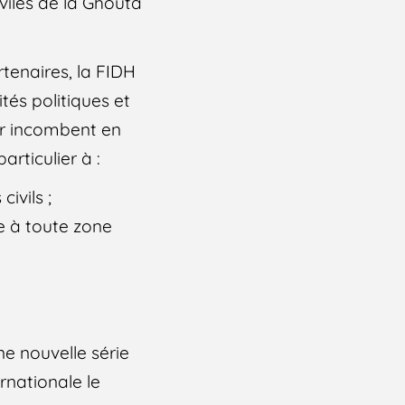
viles de la Ghouta
rtenaires, la FIDH
ités politiques et
eur incombent en
articulier à :
ivils ;
ge à toute zone
e nouvelle série
rnationale le