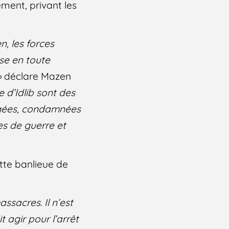
ement, privant les
n, les forces
se en toute
»
déclare Mazen
le d’Idlib sont des
iégées, condamnées
es de guerre et
tte banlieue de
ssacres. Il n’est
 agir pour l’arrêt