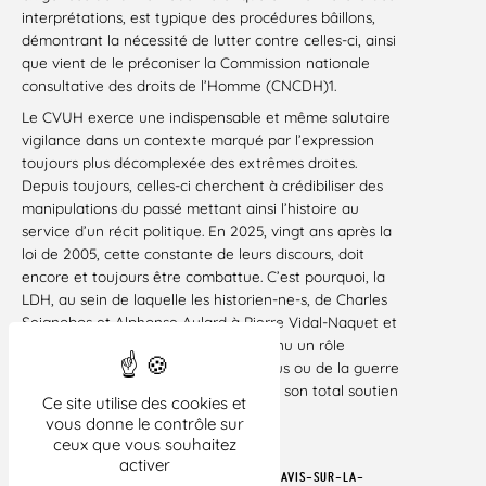
interprétations, est typique des procédures bâillons,
démontrant la nécessité de lutter contre celles-ci, ainsi
que vient de le préconiser la Commission nationale
consultative des droits de l’Homme (CNCDH)1.
Le CVUH exerce une indispensable et même salutaire
vigilance dans un contexte marqué par l’expression
toujours plus décomplexée des extrêmes droites.
Depuis toujours, celles-ci cherchent à crédibiliser des
manipulations du passé mettant ainsi l’histoire au
service d’un récit politique. En 2025, vingt ans après la
loi de 2005, cette constante de leurs discours, doit
encore et toujours être combattue. C’est pourquoi, la
LDH, au sein de laquelle les historien-ne-s, de Charles
Seignobos et Alphonse Aulard à Pierre Vidal-Naquet et
Madeleine Rebérioux, ont toujours tenu un rôle
essentiel, au temps de l’affaire Dreyfus ou de la guerre
d’Algérie comme aujourd’hui, apporte son total soutien
Ce site utilise des cookies et
au CVUH.
vous donne le contrôle sur
ceux que vous souhaitez
Paris, le 21 mars 2025
activer
1)
HTTPS://WWW.CNCDH.FR/PUBLICATIONS/AVIS-SUR-LA-