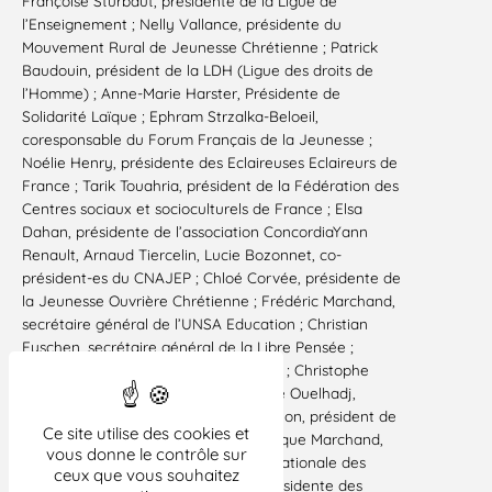
Françoise Sturbaut, présidente de la Ligue de
l’Enseignement ; Nelly Vallance, présidente du
Mouvement Rural de Jeunesse Chrétienne ; Patrick
Baudouin, président de la LDH (Ligue des droits de
l’Homme) ; Anne-Marie Harster, Présidente de
Solidarité Laïque ; Ephram Strzalka-Beloeil,
coresponsable du Forum Français de la Jeunesse ;
Noélie Henry, présidente des Eclaireuses Eclaireurs de
France ; Tarik Touahria, président de la Fédération des
Centres sociaux et socioculturels de France ; Elsa
Dahan, présidente de l’association ConcordiaYann
Renault, Arnaud Tiercelin, Lucie Bozonnet, co-
président-es du CNAJEP ; Chloé Corvée, présidente de
la Jeunesse Ouvrière Chrétienne ; Frédéric Marchand,
secrétaire général de l’UNSA Education ; Christian
Eyschen, secrétaire général de la Libre Pensée ;
Philippe Mérieu, président des CEMEA ; Christophe
Gaydier, président d’Animafac ; Imane Ouelhadj,
présidente de l’UNEF ; Etienne Matignon, président de
Ce site utilise des cookies et
la FAGE ; Nathalie Monteiro et Véronique Marchand,
vous donne le contrôle sur
co-présidentes de la Confédération Nationale des
ceux que vous souhaitez
Foyers Ruraux ; Suzanne Chevrel, présidente des