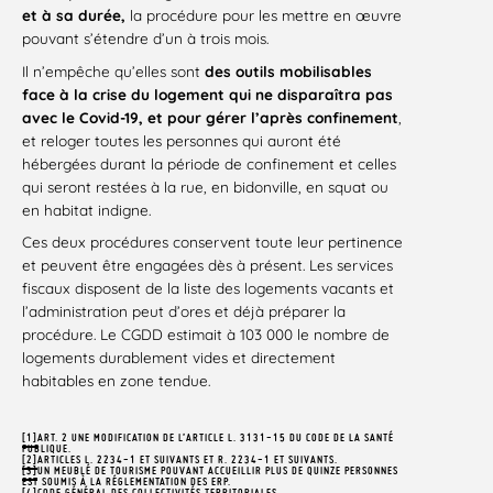
et à sa durée,
la procédure pour les mettre en œuvre
pouvant s’étendre d’un à trois mois.
Il n’empêche qu’elles sont
des outils mobilisables
face à la crise du logement qui ne disparaîtra pas
avec le Covid-19, et pour gérer l’après confinement
,
et reloger toutes les personnes qui auront été
hébergées durant la période de confinement et celles
qui seront restées à la rue, en bidonville, en squat ou
en habitat indigne.
Ces deux procédures conservent toute leur pertinence
et peuvent être engagées dès à présent. Les services
fiscaux disposent de la liste des logements vacants et
l’administration peut d’ores et déjà préparer la
procédure. Le CGDD estimait à 103 000 le nombre de
logements durablement vides et directement
habitables en zone tendue.
[1]
ART. 2 UNE MODIFICATION DE L’ARTICLE L. 3131-15 DU CODE DE LA SANTÉ
PUBLIQUE.
[2]
ARTICLES L. 2234-1 ET SUIVANTS ET R. 2234-1 ET SUIVANTS.
[3]
UN MEUBLÉ DE TOURISME POUVANT ACCUEILLIR PLUS DE QUINZE PERSONNES
EST SOUMIS À LA RÉGLEMENTATION DES ERP.
[4]
CODE GÉNÉRAL DES COLLECTIVITÉS TERRITORIALES.