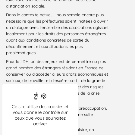
distanciation sociale.
Dans le contexte actuel, il nous semble encore plus
nécessaire que les préfectures soient incitées à ouvrir
un dialogue avec l’ensemble des associations agissant
localement pour les droits des personnes étrangères
quant aux conditions concrètes de sortie du
déconfinement et aux situations les plus
problématiques.
Pour la LDH, un des enjeux est de permettre au plus
grand nombre des étrangers résidant en France de
conserver ou d’accéder à leurs droits économiques et
sociaux, de travailler et d’espérer sortir de la grande
précarité, des difficultés alimentaires et des risques
divers accrus par la gravité et la durée de la crise
sanitaire.
Ce site utilise des cookies et
Persuadés que vous partagerez cette préoccupation,
vous donne le contrôle sur
nous espérons que vous accorderez une suite
ceux que vous souhaitez
favorable à ces demandes.
activer
Je vous prie de croire, Monsieur le Ministre, en